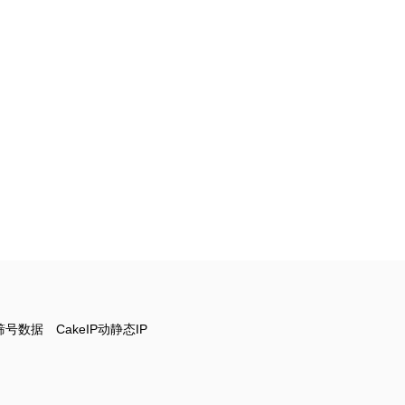
筛号数据
CakeIP动静态IP